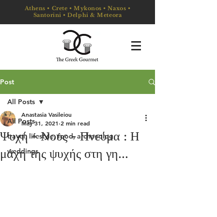
Athens • Crete • Mykonos • Naxos •
Santorini • Delphi & Meteora
Post
All Posts
Anastasia Vasileiou
All Posts
May 31, 2021
2 min read
Ψυχή - Νους - Πνεύμα : Η
travel, lifestyle, food, archaeolog
μάχη της ψυχής στη γη...
weddings